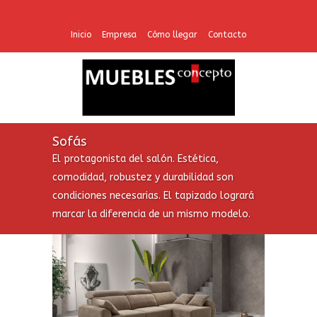
Inicio
Empresa
Cómo llegar
Contacto
Sofás
El protagonista del salón. Estética,
comodidad, robustez y durabilidad son
condiciones necesarias. El tapizado logrará
marcar la diferencia de un mismo modelo.