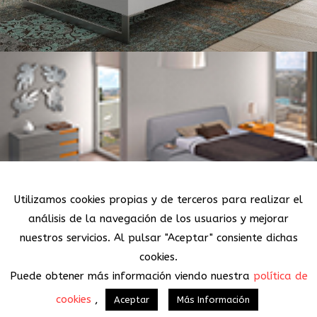
Política de Cookies
Utilizamos cookies propias y de terceros para realizar el
análisis de la navegación de los usuarios y mejorar
nuestros servicios. Al pulsar "Aceptar" consiente dichas
Ver más
cookies.
Puede obtener más información viendo nuestra
política de
cookies
,
Aceptar
Más Información
© Copyright MueblesConcepto
|
Aviso Legal
|
Política de Privacidad