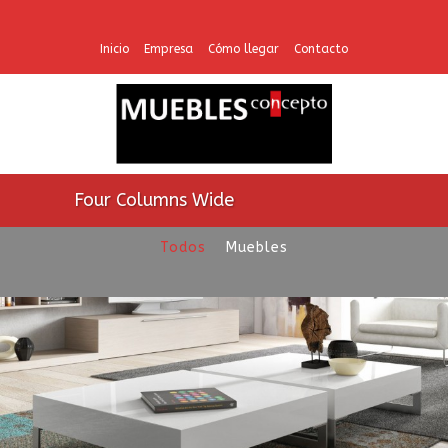
Inicio
Empresa
Cómo llegar
Contacto
Four Columns Wide
Todos
Muebles